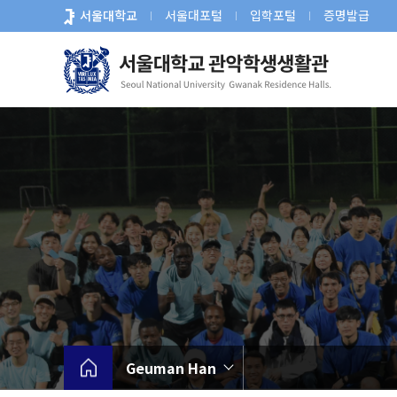
바
서울대학교
서울대포털
입학포털
증명발급
로
가
기
메
뉴
Geuman Han