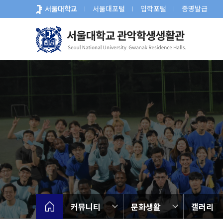
바
서울대학교
서울대포털
입학포털
증명발급
로
가
기
메
뉴
커뮤니티
문화생활
갤러리