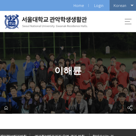
바
Korean
Home
Login
로
가
기
메
뉴
이해륜