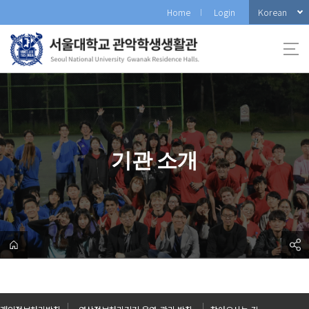
바
Korean
Home
Login
로
가
기
메
뉴
기관 소개