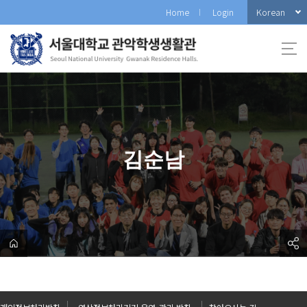
바
Korean
Home
Login
로
가
기
메
뉴
김순남