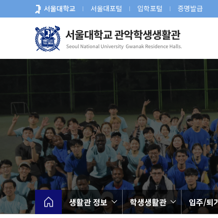
바
서울대학교
서울대포털
입학포털
증명발급
로
가
기
메
뉴
생활관 정보
학생생활관
입주/퇴