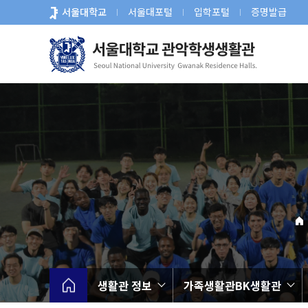
바
서울대학교
서울대포털
입학포털
증명발급
로
가
기
메
뉴
생활관 정보
가족생활관BK생활관